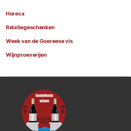
Horeca
Relatiegeschenken
Week van de Goereese vis
Wijnproeverijen