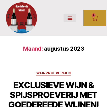
0
Over ons
Wijnproeverij
Relatiegeschenken
Webwinkel
Contact
Maand:
augustus 2023
WIJNPROEVERIJEN
EXCLUSIEVE WIJN &
SPIJSPROEVERIJ MET
GOEDEREEDE WIJNEN!