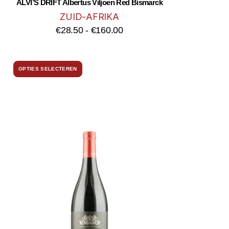
ALVI’S DRIFT Albertus Viljoen Red Bismarck
ZUID-AFRIKA
€
28.50
-
€
160.00
OPTIES SELECTEREN