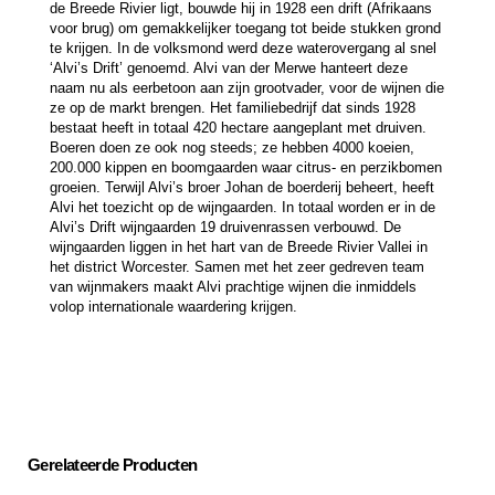
de Breede Rivier ligt, bouwde hij in 1928 een drift (Afrikaans
voor brug) om gemakkelijker toegang tot beide stukken grond
te krijgen. In de volksmond werd deze waterovergang al snel
‘Alvi’s Drift’ genoemd. Alvi van der Merwe hanteert deze
naam nu als eerbetoon aan zijn grootvader, voor de wijnen die
ze op de markt brengen. Het familiebedrijf dat sinds 1928
bestaat heeft in totaal 420 hectare aangeplant met druiven.
Boeren doen ze ook nog steeds; ze hebben 4000 koeien,
200.000 kippen en boomgaarden waar citrus- en perzikbomen
groeien. Terwijl Alvi’s broer Johan de boerderij beheert, heeft
Alvi het toezicht op de wijngaarden. In totaal worden er in de
Alvi’s Drift wijngaarden 19 druivenrassen verbouwd. De
wijngaarden liggen in het hart van de Breede Rivier Vallei in
het district Worcester. Samen met het zeer gedreven team
van wijnmakers maakt Alvi prachtige wijnen die inmiddels
volop internationale waardering krijgen.
Gerelateerde Producten