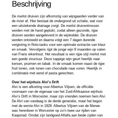
Beschrijving
De merlot druiven zijn afkomstig van wijngaarden verder van
de rivier af. Hier bestaat de ondergrond uit schalie, wat voor
een uitstekende drainage zorgt. De merlot druiventrossen
worden met de hand geplukt, zodat alleen gezonde, rijpe
druiven worden aangeleverd in de wijnkelder. De druiven
worden ontsteeld en daarna volgt een 7 dagen durende
vergisting in Roto-tanks voor een optimale extractie van kleur
en smaak. Vervolgens rijpt de jonge wijn 8 maanden op vaten
van Frans eikenhout. Het resultaat is een rijpe stijl merlot met
een goede structuur. Deze sappige wijn geurt heerlijk naar
kersen, pruimen en tabak. In de smaak komen naast de rijpe
fruit tonen, ook tonen van chocolade naar voren. Heerlijk in
combinatie met eend of pasta gerechten.
Over het wijnhuis Alvi’s Drift
Alvi is een afkorting voor Albertus Viljoen, de officiële
voornaam van de eigenaar van het Zuid-Afrikaanse wijnhuis
Alvi’s Drift in Worcester, maar zijn vrienden noemen hem Alvi.
De Alvi van vandaag is de derde generatie, maar het begon
met de eerste Alvi in 1928. Albertus Viljoen van de Merwe
was herenboer in Worcester op zo’n twee uur rijden van
Kaapstad. Omdat zijn landgoed Alfalfa aan beide zijden van